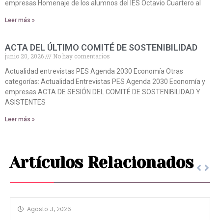
empresas Homenaje de los alumnos del IES Octavio Cuartero al
Leer más »
ACTA DEL ÚLTIMO COMITÉ DE SOSTENIBILIDAD
junio 20, 2026
No hay comentarios
Actualidad entrevistas PES Agenda 2030 Economía Otras
categorías: Actualidad Entrevistas PES Agenda 2030 Economía y
empresas ACTA DE SESIÓN DEL COMITÉ DE SOSTENIBILIDAD Y
ASISTENTES
Leer más »
Artículos Relacionados
HOMENAJE A ANTONIO MACHADO
Agosto 3, 2026