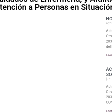
 Atención a Personas en Situaci
HO
ago
Act
Otr
203
del
Lee
AC
SO
juni
Act
Otr
203
COM
Lee