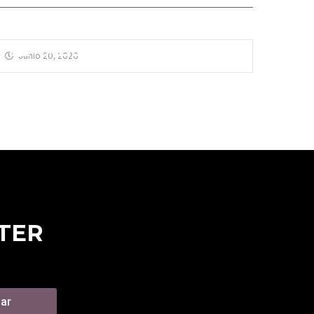
EL TABLERO
¿C
Junio 20, 2026
Jun
RO
TER
iar