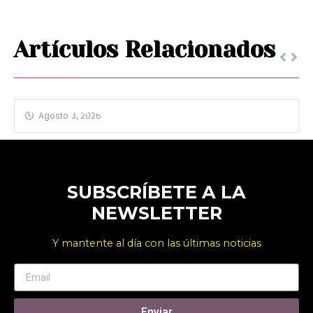
Artículos Relacionados
HOMENAJE A ANTONIO MACHADO
Agosto 3, 2026
SUBSCRÍBETE A LA
NEWSLETTER
Y mantente al día con las últimas noticias
Enviar