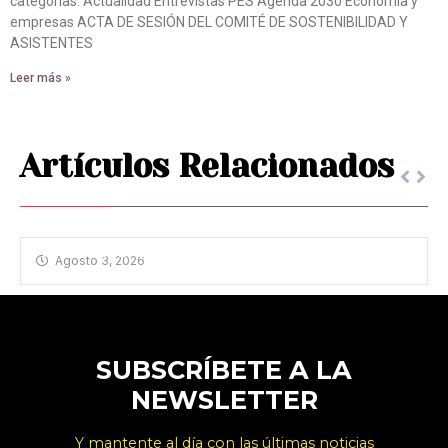
categorías: Actualidad Entrevistas PES Agenda 2030 Economía y
empresas ACTA DE SESIÓN DEL COMITÉ DE SOSTENIBILIDAD Y
ASISTENTES
Leer más »
Artículos Relacionados
HOMENAJE A ANTONIO MACHADO
Agosto 3, 2026
SUBSCRÍBETE A LA
NEWSLETTER
Y mantente al día con las últimas noticias